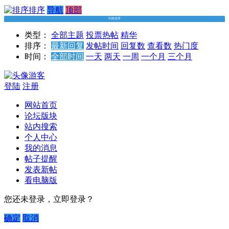
排序
导航
顶部
列表排序
类型：
全部主题
投票
热帖
精华
排序：
最新回复
发帖时间
回复数
查看数
热门度
时间：
全部时间
一天
两天
一周
一个月
三个月
游客
登陆
注册
网站首页
论坛版块
站内搜索
个人中心
我的消息
帖子提醒
发表新帖
看电脑版
您还未登录，立即登录？
确定
取消