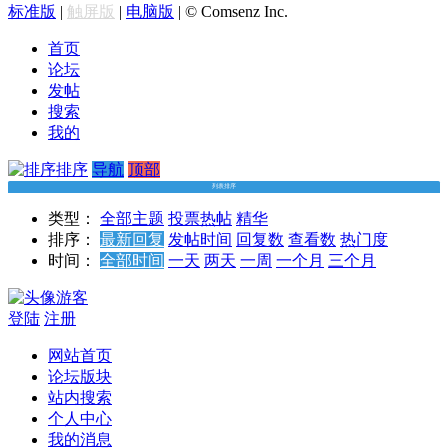
标准版
|
触屏版
|
电脑版
|
© Comsenz Inc.
首页
论坛
发帖
搜索
我的
排序
导航
顶部
列表排序
类型：
全部主题
投票
热帖
精华
排序：
最新回复
发帖时间
回复数
查看数
热门度
时间：
全部时间
一天
两天
一周
一个月
三个月
游客
登陆
注册
网站首页
论坛版块
站内搜索
个人中心
我的消息