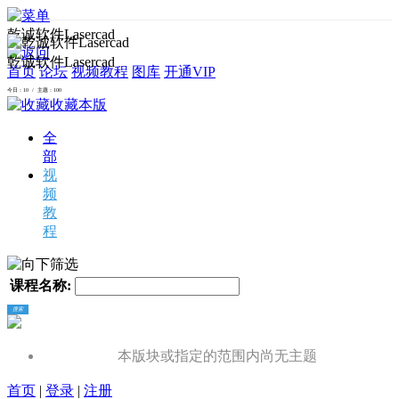
乾诚软件Lasercad
乾诚软件Lasercad
首页
论坛
视频教程
图库
开通VIP
今日：10 / 主题：100
收藏本版
全
部
视
频
教
程
筛选
课程名称:
搜索
本版块或指定的范围内尚无主题
首页
|
登录
|
注册