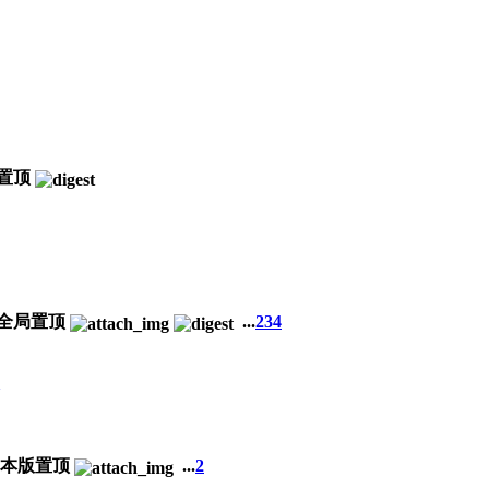
...
2
3
4
...
2