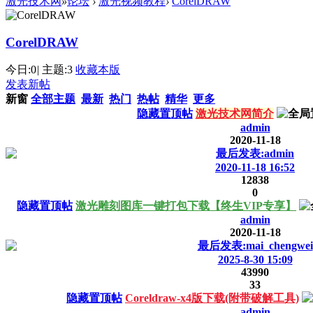
激光技术网
»
论坛
›
激光视频教程
›
CorelDRAW
CorelDRAW
今日:
0
|
主题:
3
收藏本版
发表新帖
新窗
全部主题
最新
热门
热帖
精华
更多
隐藏置顶帖
激光技术网简介
admin
2020-11-18
最后发表:admin
2020-11-18 16:52
12838
0
隐藏置顶帖
激光雕刻图库一键打包下载【终生VIP专享】
admin
2020-11-18
最后发表:mai_chengwei
2025-8-30 15:09
43990
33
隐藏置顶帖
Coreldraw-x4版下载(附带破解工具)
admin