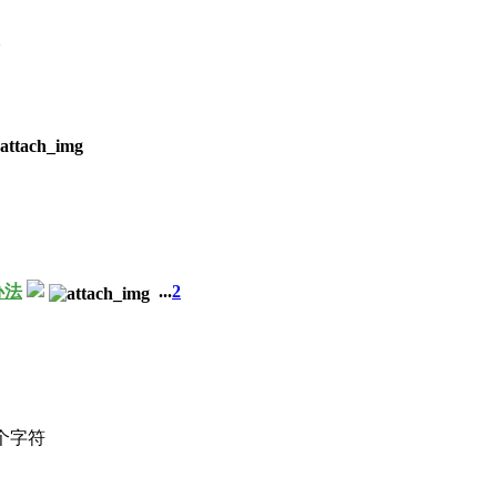
办法
...
2
个字符