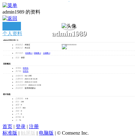
admin1989 的资料
admin1989
个人资料
admin1989
(UID: 1)
发消息
邮箱状态：
未验证
视频认证：
未认证
统计信息：
好友数 0
|
回帖数 0
|
主题数 0
性别：
保密
活跃概况
管理组：
管理员
用户组：
管理员
在线时间：
162 小时
注册时间：
2023-3-30 16:28
最后访问：
2026-6-13 14:01
上次活动时间：
2026-6-13 13:58
所在时区：
使用系统默认
统计信息
已用空间：
0 B
积分：
238
威望：
0
激光币：
802
贡献：
0
人气：
0
精华帖：
0
元：
76
首页
|
登录
|
注册
标准版
|
触屏版
|
电脑版
|
© Comsenz Inc.