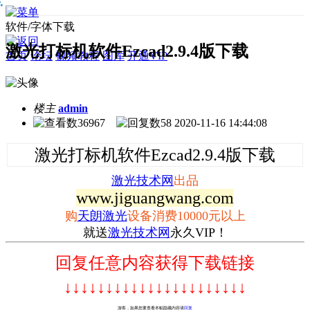
软件/字体下载
激光打标机软件Ezcad2.9.4版下载
首页
论坛
视频教程
图库
开通VIP
楼主
admin
36967
58
2020-11-16 14:44:08
激光打标机软件Ezcad2.9.4版下载
激光技术网
出品
www.jiguangwang.com
购
天朗激光
设备消费10000元以上
就送
激光技术网
永久VIP！
回复任意内容获得下载链接
↓
↓
↓
↓
↓
↓
↓
↓
↓
↓
↓
↓
↓
↓
↓
↓
↓
↓
↓
↓
↓
↓
游客，如果您要查看本帖隐藏内容请
回复