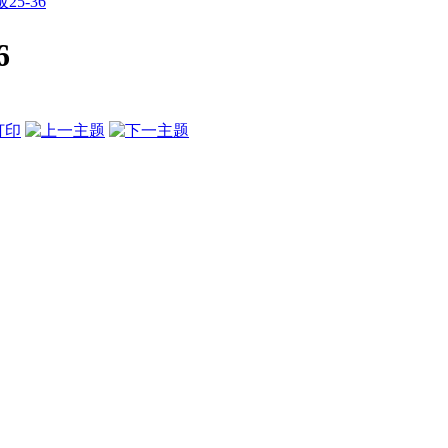
5-36
6