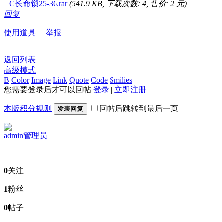
C长命锁25-36.rar
(541.9 KB, 下载次数: 4, 售价: 2 元)
回复
使用道具
举报
返回列表
高级模式
B
Color
Image
Link
Quote
Code
Smilies
您需要登录后才可以回帖
登录
|
立即注册
本版积分规则
回帖后跳转到最后一页
发表回复
admin
管理员
0
关注
1
粉丝
0
帖子