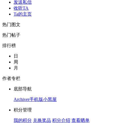
发送私信
收听TA
Ta的主页
热门图文
热门帖子
排行榜
日
周
月
作者专栏
底部导航
Archiver
手机版
小黑屋
积分管理
我的积分
兑换奖品
积分介绍
查看晒单