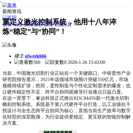
新闻资讯
重定义激光控制系统，他用十八年淬
首页
论坛
视频教程
图库
开通VIP
炼“稳定”与“协同”！
楼主
ofweek666
560
0
2026-1-26 15:43:00
当前，中国激光切割行业正站在一个关键路口。中研普华产业
研究院报告显示，2025年该领域市场预计突破350亿元，市场
规模持续扩张；然而，柔性制造与个性化定制需求的爆发，也
让硬件稳定性不足、跨平台协同困难等行业痛点日益凸显。
在这一背景下，睿达科技正式推出RDC8445S新一代激光切割
雕刻控制系统。系统基于第八代硬件平台打造，以工业级抗干
扰设计与全生态跨平台协同为核心，直指当前生产效率与数字
化转型的深层瓶颈，为行业提供更稳定、更互联的智能控制解
决方案。