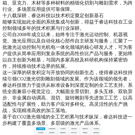
箱、亚克力、木材等多种材料的精细化切割与雕刻需求，为跨
行业、多场景应用提供可靠保障。
十八载深耕，睿达科技以技术积淀奠定创新基石
能够实现如此全面的系统集成与创新，得益于睿达科技在工业
控制领域多年的技术积累与行业深耕。
公司自2008年成立以来，始终专注于激光运动控制、机器视
觉、激光应用以及自动化核心部件自主研发与服务，汇聚了一
批激光运动控制与光机电一体化领域的核心研发人才，可为客
户提供从简单应用到复杂系统的高性价比产品与服务，更始终
以自主创新为根基，与国内多家高校及科研机构保持紧密协
作，持续推动技术边界的拓展。
这一深厚的研发积淀与开放协同的创新生态，使得睿达科技持
续引领CO2激光切割雕刻领域的发展。作为该领域的领先者，
睿达科技致力于提供从标准设备到深度定制的全工艺支持。系
统全面兼容小视觉定位、大幅面全景切割、多头互移、双轨异
步、非金属自动调高、混切、旋转雕刻等先进加工工艺，以高
适配性与扩展性，助力客户应对多样化、高灵活性的生产挑
战，实现精准高效的加工落地。
基于在CO2激光领域的全工艺积累与技术纵深，睿达科技进一
步构建了覆盖多场景、多层级的激光产品体系。