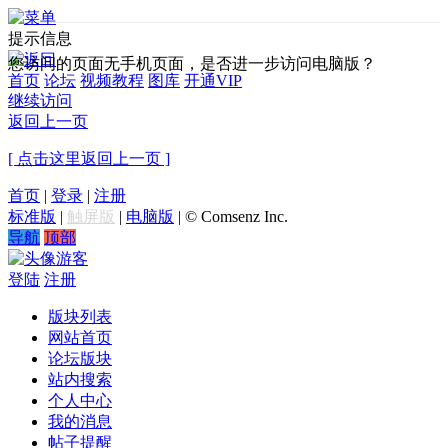
提示信息
您访问的页面无手机页面，是否进一步访问电脑版？
首页
论坛
视频教程
图库
开通VIP
继续访问
返回上一页
[ 点击这里返回上一页 ]
首页
|
登录
|
注册
标准版
|
触屏版
|
电脑版
|
© Comsenz Inc.
导航
顶部
游客
登陆
注册
版块列表
网站首页
论坛版块
站内搜索
个人中心
我的消息
帖子提醒