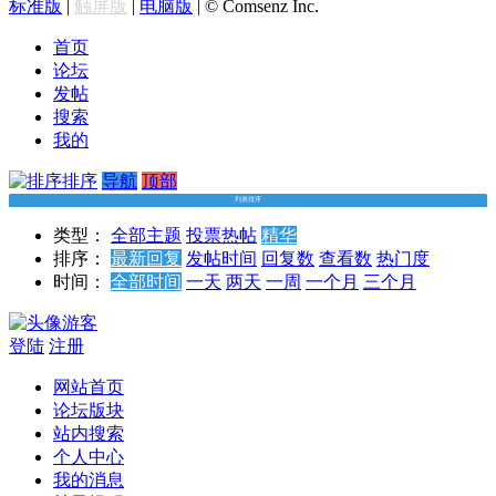
标准版
|
触屏版
|
电脑版
|
© Comsenz Inc.
首页
论坛
发帖
搜索
我的
排序
导航
顶部
列表排序
类型：
全部主题
投票
热帖
精华
排序：
最新回复
发帖时间
回复数
查看数
热门度
时间：
全部时间
一天
两天
一周
一个月
三个月
游客
登陆
注册
网站首页
论坛版块
站内搜索
个人中心
我的消息