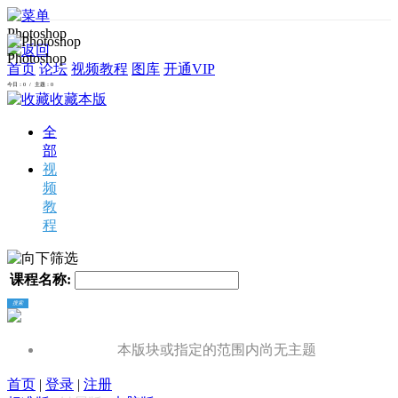
Photoshop
Photoshop
首页
论坛
视频教程
图库
开通VIP
今日：0 / 主题：0
收藏本版
全
部
视
频
教
程
筛选
课程名称:
搜索
本版块或指定的范围内尚无主题
首页
|
登录
|
注册